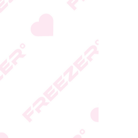
היצרן או גוף הכשרות;
המידע המעודכן מופיע על
גבי האריזה
* טעות סופר בתיאור המוצר
או במחירו לא תחייב את
החברה
* ט.ל.ח.