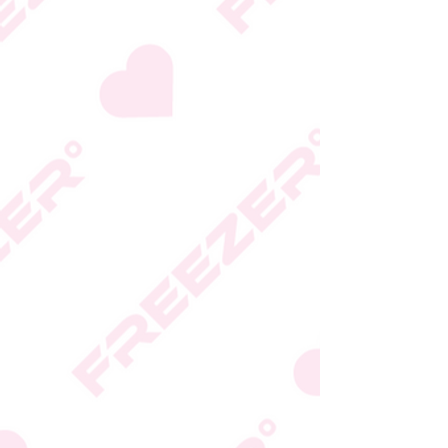
היצרן או גוף הכשרות;
המידע המעודכן מופיע על
גבי האריזה
* טעות סופר בתיאור המוצר
או במחירו לא תחייב את
החברה
* ט.ל.ח.