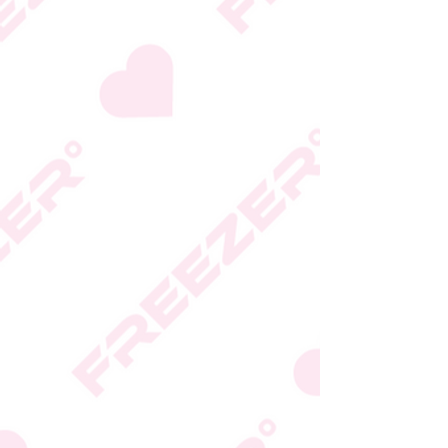
המידע המעודכן מופיע על
גבי האריזה
* טעות סופר בתיאור המוצר
או במחירו לא תחייב את
החברה
* ט.ל.ח.