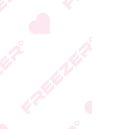
* טעות סופר בתיאור המוצר
או במחירו לא תחייב את
החברה
* ט.ל.ח.