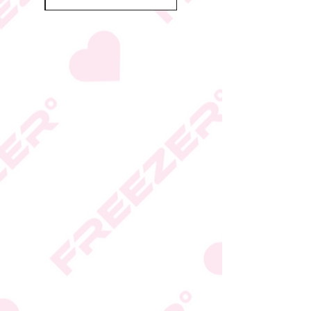
הכשרות על פי החלטת
היצרן או גוף הכשרות;
המידע המעודכן מופיע על
גבי האריזה
* טעות סופר בתיאור המוצר
או במחירו לא תחייב את
החברה
* ט.ל.ח.