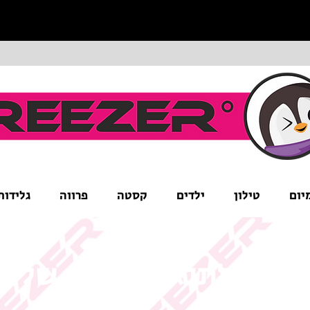
יום
טילון
ילדים
קסטה
פרווה
גלידות
ים לב לתנאי המבצע של ה