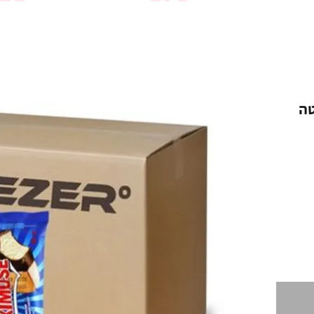
סטה
ר