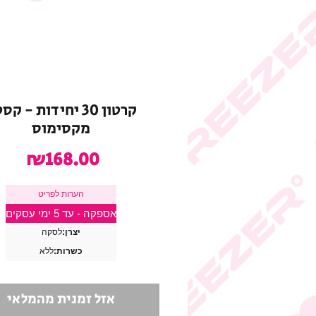
קרטון 30 יחידות - ק
מקסימוס
מחי
₪168.00
הערות לפריט
אספקה - עד 5 ימי עסקים
יצרן:
לסקה
כשרות:
ללא
אזל זמנית מהמלאי