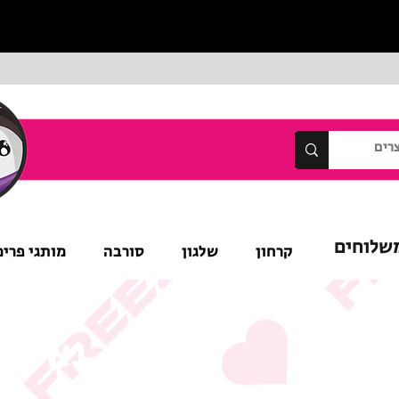
שלוחים
קרחון
שלגון
סורבה
מותגי פרימ
נא לש