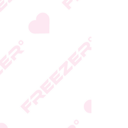
היצרן או גוף הכשרות;
המידע המעודכן מופיע על
גבי האריזה
* טעות סופר בתיאור המוצר
או במחירו לא תחייב את
החברה
* ט.ל.ח.