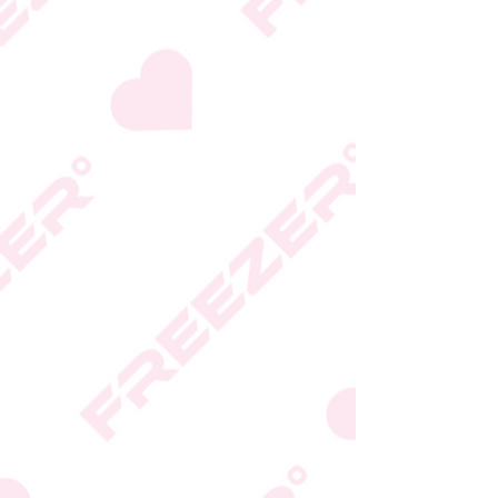
גבי האריזה
* טעות סופר בתיאור המוצר
או במחירו לא תחייב את
החברה
* ט.ל.ח.