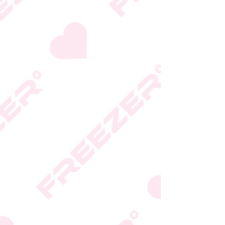
גבי האריזה
* טעות סופר בתיאור המוצר
או במחירו לא תחייב את
החברה
* ט.ל.ח.