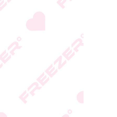
* טעות סופר בתיאור המוצר
או במחירו לא תחייב את
החברה
* ט.ל.ח.