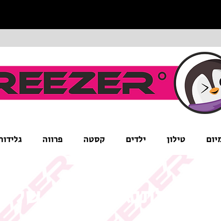
יום
טילון
ילדים
קסטה
פרווה
גלידות
ים לב לתנאי המבצע של ה