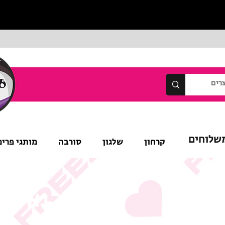
שלוחים
קרחון
שלגון
סורבה
מותגי פרימ
נא לש