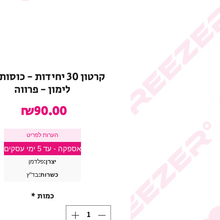
קרטון 30 יחידות - כוס
לימון - פרווה
מחיר
₪90.00
הערות לפריט
אספקה - עד 5 ימי עסקים
יצרן:
פלדמן
כשרות:
בד"ץ
כמות
*