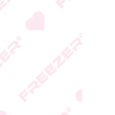
היצרן או גוף הכשרות;
המידע המעודכן מופיע על
גבי האריזה
* טעות סופר בתיאור המוצר
או במחירו לא תחייב את
החברה
* ט.ל.ח.