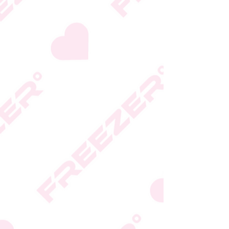
היצרן או גוף הכשרות;
המידע המעודכן מופיע על
גבי האריזה
* טעות סופר בתיאור המוצר
או במחירו לא תחייב את
החברה
* ט.ל.ח.