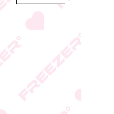
הכשרות על פי החלטת
היצרן או גוף הכשרות;
המידע המעודכן מופיע על
גבי האריזה
* טעות סופר בתיאור המוצר
או במחירו לא תחייב את
החברה
* ט.ל.ח.