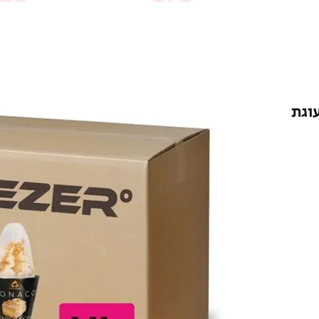
ן עוגת
ר