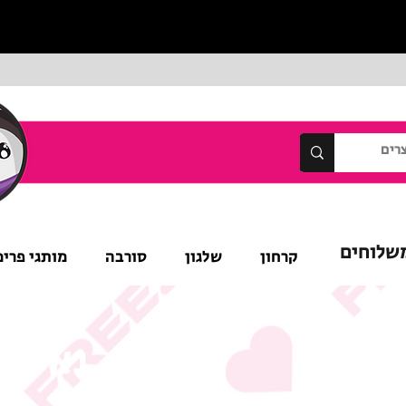
שלוחים
קרחון
שלגון
סורבה
מותגי פרימ
נא לש