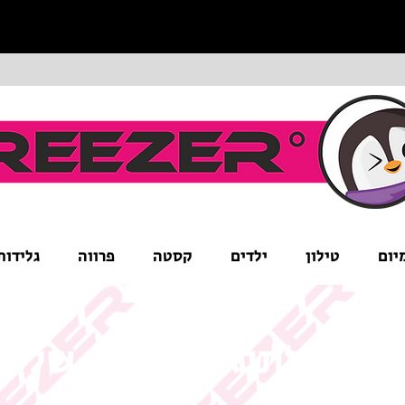
יום
טילון
ילדים
קסטה
פרווה
גלידות
ים לב לתנאי המבצע של ה