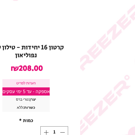
קרטון 16 יחידות - טילו
נפוליאון
מחי
₪208.00
הערות לפריט
אספקה - עד 5 ימי עסקים
יצרן:
טרי ברס
כשרות:
ללא
כמות
*