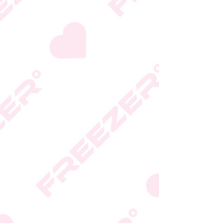
היצרן או גוף הכשרות;
המידע המעודכן מופיע על
גבי האריזה
* טעות סופר בתיאור המוצר
או במחירו לא תחייב את
החברה
* ט.ל.ח.