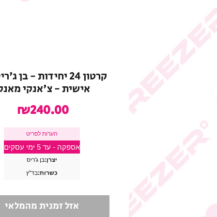
קרטון 24 יחידות - בן ג'
אישית - צ'אנקי מאנק
מחי
₪240.00
הערות לפריט
אספקה - עד 5 ימי עסקים
יצרן:
בן ג'ריס
כשרות:
בד"ץ
אזל זמנית מהמלאי