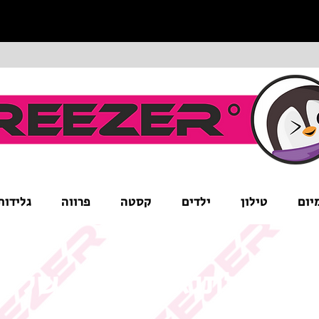
יום
טילון
ילדים
קסטה
פרווה
גלידות
ים לב לתנאי המבצע של ה