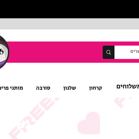
שלוחים
קרחון
שלגון
סורבה
מותגי פרימ
נא לש