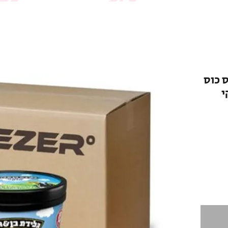
ריס כוס
י
ר