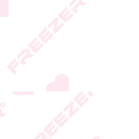
גבי האריזה
* טעות סופר בתיאור המוצר
או במחירו לא תחייב את
החברה
* ט.ל.ח.