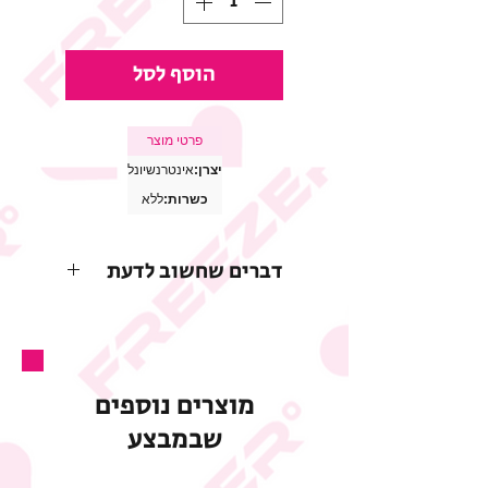
הוסף לסל
פרטי מוצר
יצרן:
אינטרנשיונל
כשרות:
ללא
דברים שחשוב לדעת
* התמונות להמחשה בלבד
* החברה שומרת לעצמה את
הזכות לשנות או להפסיק
מוצרים נוספים
את המבצע בכל עת וללא
שבמבצע
הודעה מוקדמת
* רכיבי המוצר, משקלו,