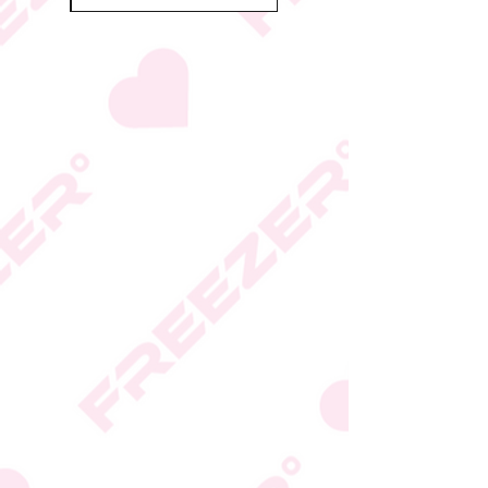
הכשרות על פי החלטת
היצרן או גוף הכשרות;
המידע המעודכן מופיע על
גבי האריזה
* טעות סופר בתיאור המוצר
או במחירו לא תחייב את
החברה
* ט.ל.ח.