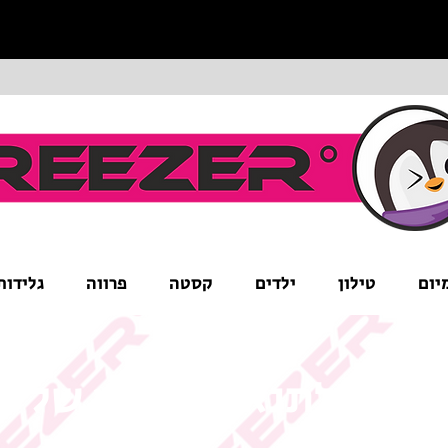
יום
טילון
ילדים
קסטה
פרווה
גלידות
ים לב לתנאי המבצע של ה