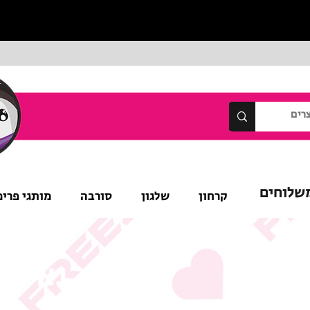
שלוחים
קרחון
שלגון
סורבה
מותגי פרימ
נא לש