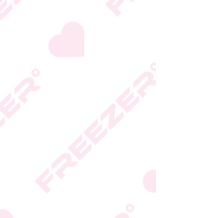
היצרן או גוף הכשרות;
המידע המעודכן מופיע על
גבי האריזה
* טעות סופר בתיאור המוצר
או במחירו לא תחייב את
החברה
* ט.ל.ח.