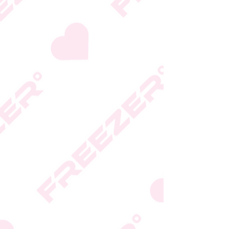
גבי האריזה
* טעות סופר בתיאור המוצר
או במחירו לא תחייב את
החברה
* ט.ל.ח.