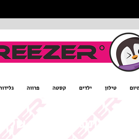
יום
טילון
ילדים
קסטה
פרווה
גלידות
ים לב לתנאי המבצע של ה