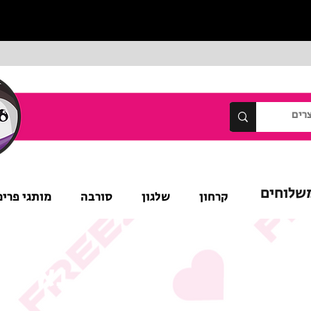
שלוחים
קרחון
שלגון
סורבה
מותגי פרימ
נא לש