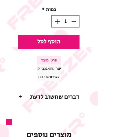
מבצע
כמות
*
הוסף לסל
פרטי מוצר
יצרן:
הואנגצ'י קו
כשרות:
רבנות
דברים שחשוב לדעת
* התמונות להמחשה בלבד
* החברה שומרת לעצמה את
הזכות לשנות או להפסיק
מוצרים נוספים
את המבצע בכל עת וללא