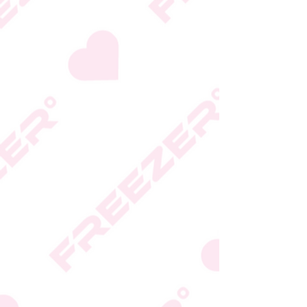
גבי האריזה
* טעות סופר בתיאור המוצר
או במחירו לא תחייב את
החברה
* ט.ל.ח.