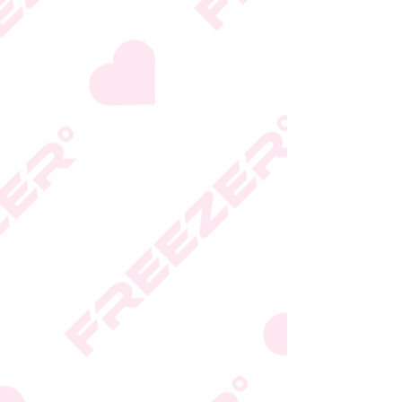
המידע המעודכן מופיע על
גבי האריזה
* טעות סופר בתיאור המוצר
או במחירו לא תחייב את
החברה
* ט.ל.ח.