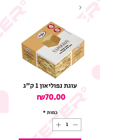
עוגת נפוליאון 1 ק"ג
מחיר
₪70.00
כמות
*