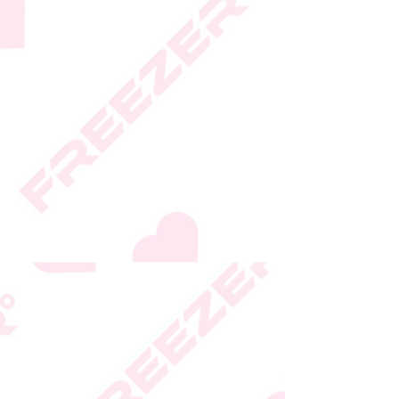
החברה
* ט.ל.ח.