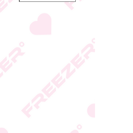
הכשרות על פי החלטת
היצרן או גוף הכשרות;
המידע המעודכן מופיע על
גבי האריזה
* טעות סופר בתיאור המוצר
או במחירו לא תחייב את
החברה
* ט.ל.ח.