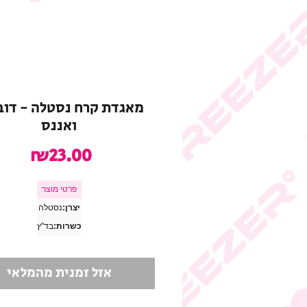
מאגדת קרח נסטלה - דוב
ואננס
מחיר
₪23.00
פרטי מוצר
יצרן:
נסטלה
כשרות:
בד"ץ
אזל זמנית מהמלאי