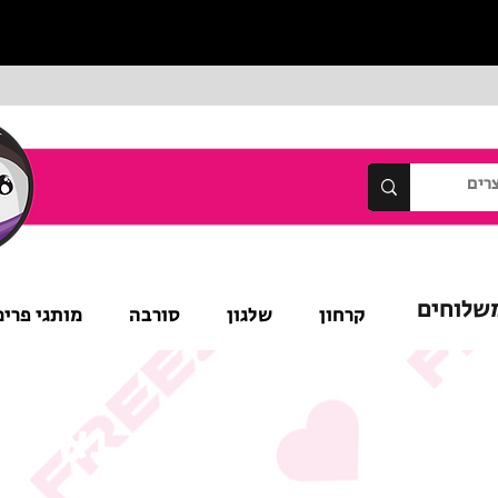
שלוחים
קרחון
שלגון
סורבה
מותגי פרימ
נא לש