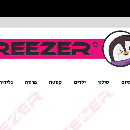
יום
טילון
ילדים
קסטה
פרווה
גלידות
ים לב לתנאי המבצע של ה