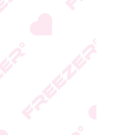
* טעות סופר בתיאור המוצר
או במחירו לא תחייב את
החברה
* ט.ל.ח.