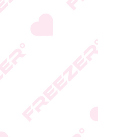
היצרן או גוף הכשרות;
המידע המעודכן מופיע על
גבי האריזה
* טעות סופר בתיאור המוצר
או במחירו לא תחייב את
החברה
* ט.ל.ח.