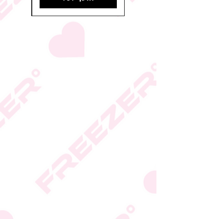
* ייתכנו שינויים בסימון
הכשרות על פי החלטת
היצרן או גוף הכשרות;
המידע המעודכן מופיע על
גבי האריזה
* טעות סופר בתיאור המוצר
או במחירו לא תחייב את
החברה
* ט.ל.ח.