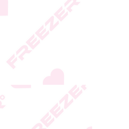
גבי האריזה
* טעות סופר בתיאור המוצר
או במחירו לא תחייב את
החברה
* ט.ל.ח.