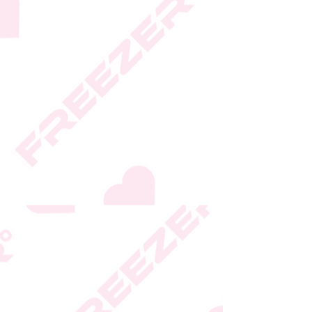
* ט.ל.ח.