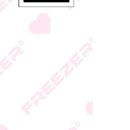
* ייתכנו שינויים בסימון
הכשרות על פי החלטת
היצרן או גוף הכשרות;
המידע המעודכן מופיע על
גבי האריזה
* טעות סופר בתיאור המוצר
או במחירו לא תחייב את
החברה
* ט.ל.ח.