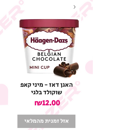
האגן דאז - מיני קאפ
שוקולד בלגי
מחיר
₪12.00
אזל זמנית מהמלאי