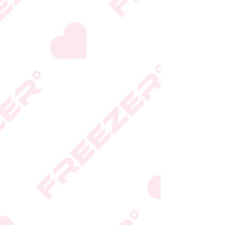
המידע המעודכן מופיע על
גבי האריזה
* טעות סופר בתיאור המוצר
או במחירו לא תחייב את
החברה
* ט.ל.ח.