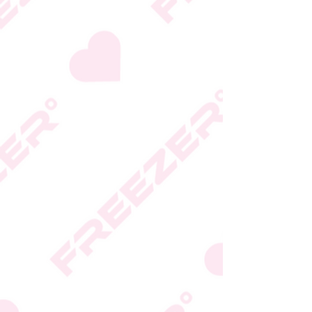
גבי האריזה
* טעות סופר בתיאור המוצר
או במחירו לא תחייב את
החברה
* ט.ל.ח.