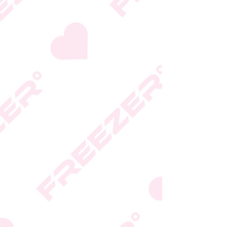
המידע המעודכן מופיע על
גבי האריזה
* טעות סופר בתיאור המוצר
או במחירו לא תחייב את
החברה
* ט.ל.ח.