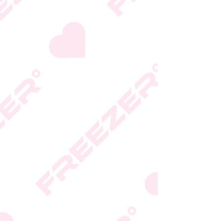
המידע המעודכן מופיע על
גבי האריזה
* טעות סופר בתיאור המוצר
או במחירו לא תחייב את
החברה
* ט.ל.ח.