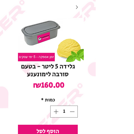
גלידה 5 ליטר - בטעם
סורבה לימונענע
מחיר
₪160.00
כמות
*
הוסף לסל