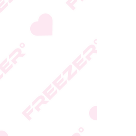
המידע המעודכן מופיע על
גבי האריזה
* טעות סופר בתיאור המוצר
או במחירו לא תחייב את
החברה
* ט.ל.ח.