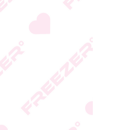
המידע המעודכן מופיע על
גבי האריזה
* טעות סופר בתיאור המוצר
או במחירו לא תחייב את
החברה
* ט.ל.ח.