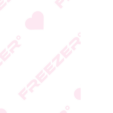
המידע המעודכן מופיע על
גבי האריזה
* טעות סופר בתיאור המוצר
או במחירו לא תחייב את
החברה
* ט.ל.ח.