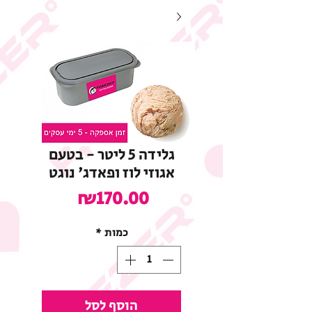
גלידה 5 ליטר - בטעם
אגוזי לוז ופאדג' נוגט
מחיר
₪170.00
כמות
*
הוסף לסל