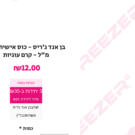
מ"ל - קרם עוגיות
מחיר
₪12.00
הנחת כמות
3 יחידות ב-₪30
מחיר ליחידה: ₪10
יצרן:
בן אנד ג'ריס
כשרות:
בד"ץ
כמות
*