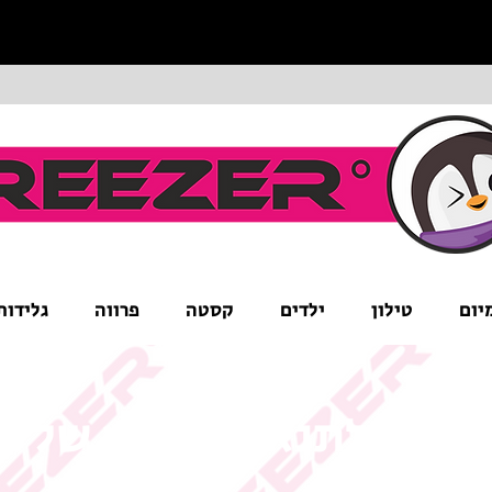
יום
טילון
ילדים
קסטה
פרווה
גלידות
ים לב לתנאי המבצע של ה