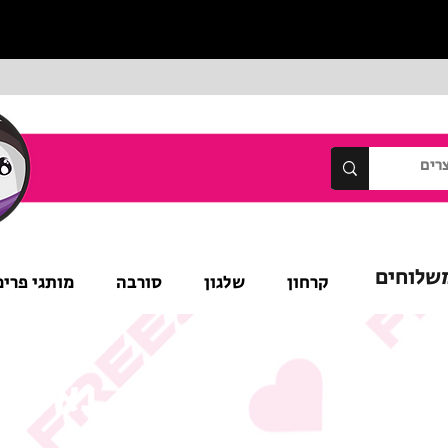
שלוחים
קרחון
שלגון
סורבה
מותגי פרימ
נא לש