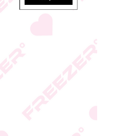
* ייתכנו שינויים בסימון
הכשרות על פי החלטת
היצרן או גוף הכשרות;
המידע המעודכן מופיע על
גבי האריזה
* טעות סופר בתיאור המוצר
או במחירו לא תחייב את
החברה
* ט.ל.ח.